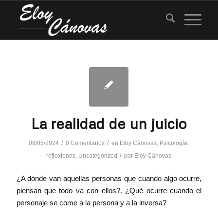
La realidad de un juicio
/
/
09/05/2024
0 Comentarios
en
Eloy Cánovas
,
Psicología
,
/
reflexiones
,
Uncategorized
por
Eloy Cánovas
¿A dónde van aquellas personas que cuando algo ocurre,
piensan que todo va con ellos?. ¿Qué ocurre cuando el
personaje se come a la persona y a la inversa?