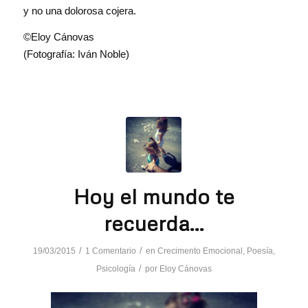
y no una dolorosa cojera.
©Eloy Cánovas
(Fotografía: Iván Noble)
Hoy el mundo te
recuerda…
/
/
19/03/2015
1 Comentario
en
Crecimento Emocional
,
Poesía
,
/
Psicología
por
Eloy Cánovas