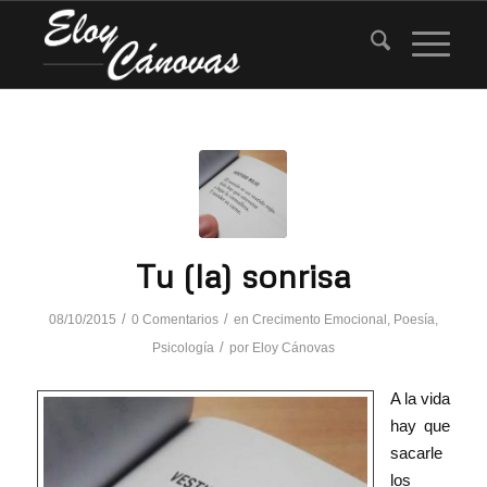
Tu (la) sonrisa
/
/
08/10/2015
0 Comentarios
en
Crecimento Emocional
,
Poesía
,
/
Psicología
por
Eloy Cánovas
A la vida
hay que
sacarle
los