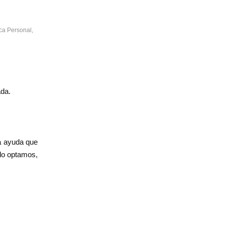
ca Personal
,
ada.
a ayuda que
olo optamos,