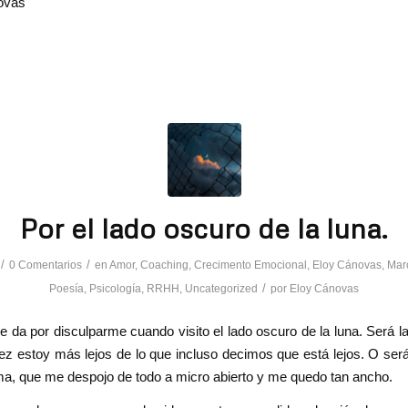
ovas
Por el lado oscuro de la luna.
/
/
0 Comentarios
en
Amor
,
Coaching
,
Crecimento Emocional
,
Eloy Cánovas
,
Mar
/
Poesía
,
Psicología
,
RRHH
,
Uncategorized
por
Eloy Cánovas
 da por disculparme cuando visito el lado oscuro de la luna. Será l
z estoy más lejos de lo que incluso decimos que está lejos. O ser
ma, que me despojo de todo a micro abierto y me quedo tan ancho.