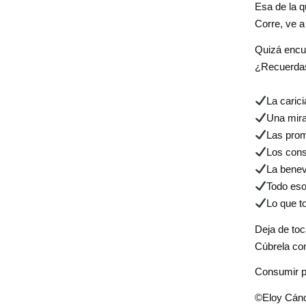
Esa de la q
Corre, ve a
Quizá encue
¿Recuerdas
La carici
Una mira
Las prom
Los cons
La benev
Todo eso
Lo que t
Deja de toc
Cúbrela con
Consumir p
©Eloy Cán