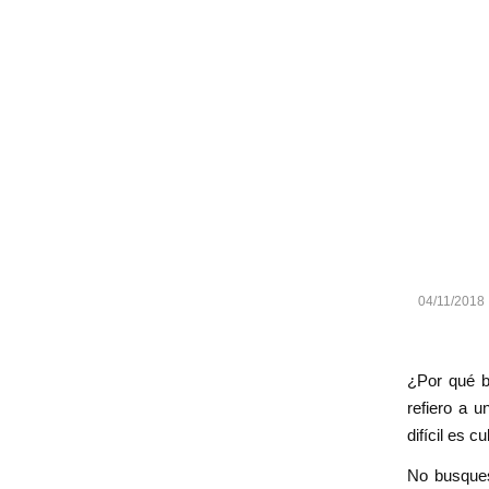
04/11/2018
¿Por qué b
refiero a 
difícil es c
No busques