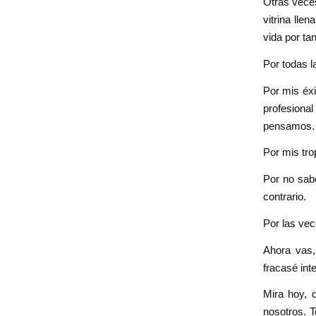
Otras veces
vitrina lle
vida por ta
Por todas l
Por mis éxi
profesion
pensamos.
Por mis tro
Por no sabe
contrario.
Por las vec
Ahora vas,
fracasé int
Mira hoy, 
nosotros. T