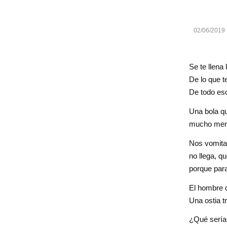
02/06/2019
Se te llena
De lo que t
De todo es
Una bola q
mucho meno
Nos vomita
no llega, q
porque par
El hombre d
Una ostia t
¿Qué sería 