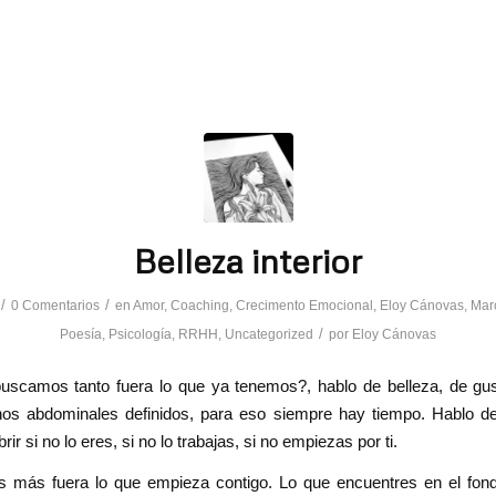
Belleza interior
/
/
0 Comentarios
en
Amor
,
Coaching
,
Crecimento Emocional
,
Eloy Cánovas
,
Mar
/
Poesía
,
Psicología
,
RRHH
,
Uncategorized
por
Eloy Cánovas
uscamos tanto fuera lo que ya tenemos?, hablo de belleza, de gu
unos abdominales definidos, para eso siempre hay tiempo. Hablo de
ubrir si no lo eres, si no lo trabajas, si no empiezas por ti.
 más fuera lo que empieza contigo. Lo que encuentres en el fond