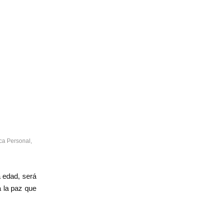
ca Personal
,
a edad, será
á la paz que