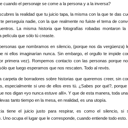
 cuando el personaje se come a la persona y a la inversa?
ubres la realidad que tu juicio tapa, la misma con la que te das c
 te perseguía nadie, con la que realmente no fuiste el tema de con
uentros. La misma historia que fotografías robadas montaron la
a película que sólo tú creaste.
personas que nombramos en silencio, (porque nos da vergüenza) 
ue ni ellos imaginarían nunca. Sin embargo, el orgullo te impide c
or primera vez). Rompemos contacto con las personas porque no
 sólo que luego esperamos que nos rescaten. Todo al revés.
 carpeta de borradores sobre historias que queremos creer, sin co
as, especialmente si uno de ellos eres tú. ¿Sabes por qué?, porque
e nos digan «yo nunca estuve allí». Y que de esta manera, toda un
llevas tanto tiempo en la mesa, en realidad, es una utopía.
ia tiene el juicio justo para respirar, es como el silencio, si
 Uno ocupa el lugar que le corresponde, cuando entiende todo esto.