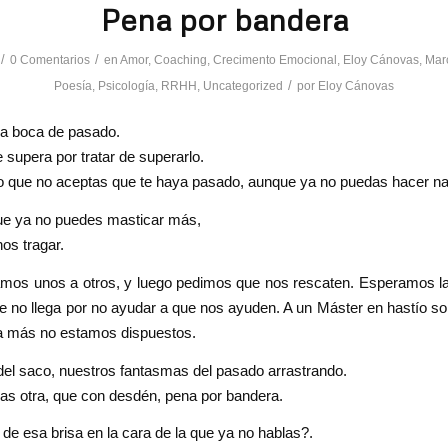
Pena por bandera
/
/
0 Comentarios
en
Amor
,
Coaching
,
Crecimento Emocional
,
Eloy Cánovas
,
Mar
/
Poesía
,
Psicología
,
RRHH
,
Uncategorized
por
Eloy Cánovas
 la boca de pasado.
e supera por tratar de superarlo.
o que no aceptas que te haya pasado, aunque ya no puedas hacer n
ue ya no puedes masticar más,
s tragar.
mos unos a otros, y luego pedimos que nos rescaten. Esperamos l
ue no llega por no ayudar a que nos ayuden. A un Máster en hastío s
a más no estamos dispuestos.
el saco, nuestros fantasmas del pasado arrastrando.
ras otra, que con desdén, pena por bandera.
de esa brisa en la cara de la que ya no hablas?.