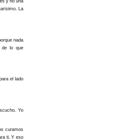
res y no una
carísimo. La
 porque nada
 de lo que
para el lado
escucho. Yo
nos curamos
ra ti. Y eso