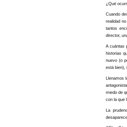
¿Qué ocurre
Cuando desc
realidad no
tantos enc
director, un
A cuántas 
historias q
nuevo (o p
está bien),
Llenamos la
antagonist
miedo de qu
con la que 
La prudenc
desaparece.