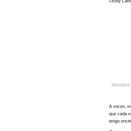
©Eloy Cán
06/10/2019
A veces, me
que cada ve
tengo enci