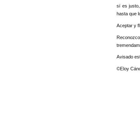
sí es justo
hasta que l
Aceptar y fl
Reconozco 
tremendamen
Avisado est
©Eloy Cán