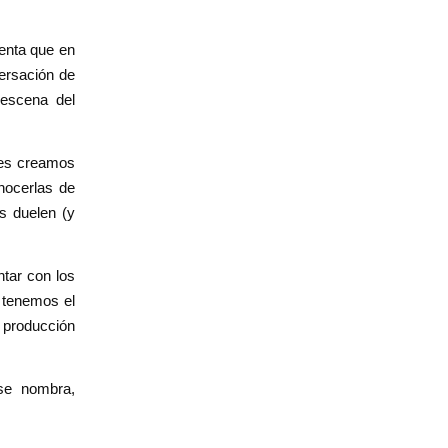
uenta que en
versación de
 escena del
les creamos
onocerlas de
s duelen (y
ntar con los
 tenemos el
a producción
 se nombra,