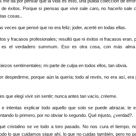
 me da por pensar que la vida es esto, una pulida colección de erro
na de éxitos. Porque si piensas que vivir sale caro, no hacerlo sale 
ntas cosas..
as veces que pensé que no era feliz; joder, acerté en todas ellas.
tos y fracasos profesionales; resultó que ni éxitos ni fracasos eran,
al es el verdadero summum. Eso es otra cosa, con más alma
piezos sentimentales; mi parte de culpa en todos ellos, tan obvia.
r despedirme, porque aún la quería; todo al revés, no era así, era 
es que elegí vivir sin sentir; nunca antes tan vacío, créeme.
 e intentas explicar todo aquello que solo se puede abrazar, te 
entando lo primero, por no obviar lo segundo. Qué injusto, ¿verdad?.
qué cristalino se ve todo a toro pasado. No nos cura el tiempo, 
odo lo que cuidamos sigue ahí, lo que no cuidas también, pero no pa