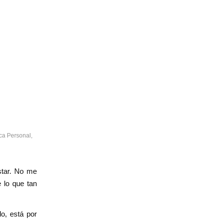
ca Personal
,
star. No me
 lo que tan
o, está por