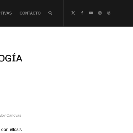
TIVAS
CONTACTO
OGÍA
Eloy Cánovas
con ellos?.