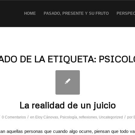
HOME
PASADO, PRESENTE Y SU FRUTO
PERSPEC
ADO DE LA ETIQUETA:
PSICOL
La realidad de un juicio
/
/
/
0 Comentarios
en
Eloy Cánovas
,
Psicología
,
reflexiones
,
Uncategorized
por
an aquellas personas que cuando algo ocurre, piensan que todo va 