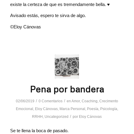
existe la certeza de que es tremendamente bella. ♥️
Avisado estás, espero te sirva de algo.
©Eloy Cánovas
Pena por bandera
/
/
02/06/2019
0 Comentarios
en
Amor
,
Coaching
,
Crecimento
Emocional
,
Eloy Cánovas
,
Marca Personal
,
Poesía
,
Psicología
,
/
RRHH
,
Uncategorized
por
Eloy Cánovas
Se te llena la boca de pasado.