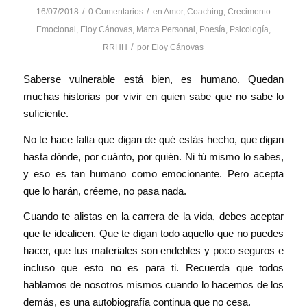
/
/
16/07/2018
0 Comentarios
en
Amor
,
Coaching
,
Crecimento
Emocional
,
Eloy Cánovas
,
Marca Personal
,
Poesía
,
Psicología
,
/
RRHH
por
Eloy Cánovas
Saberse vulnerable está bien, es humano. Quedan
muchas historias por vivir en quien sabe que no sabe lo
suficiente.
No te hace falta que digan de qué estás hecho, que digan
hasta dónde, por cuánto, por quién. Ni tú mismo lo sabes,
y eso es tan humano como emocionante. Pero acepta
que lo harán, créeme, no pasa nada.
Cuando te alistas en la carrera de la vida, debes aceptar
que te idealicen. Que te digan todo aquello que no puedes
hacer, que tus materiales son endebles y poco s
eguros e
incluso que esto no es para ti. Recuerda que todos
hablamos de nosotros mismos cuando lo hacemos de los
demás, es una autobiografía continua que no cesa.