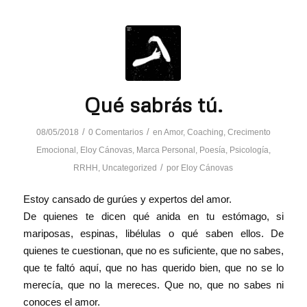
Qué sabrás tú.
/
/
08/05/2018
0 Comentarios
en
Amor
,
Coaching
,
Crecimento
Emocional
,
Eloy Cánovas
,
Marca Personal
,
Poesía
,
Psicología
,
/
RRHH
,
Uncategorized
por
Eloy Cánovas
Estoy cansado de gurúes y expertos del amor.
De quienes te dicen qué anida en tu estómago, si
mariposas, espinas, libélulas o qué saben ellos. De
quienes te cuestionan, que no es suficiente, que no sabes,
que te faltó aquí, que no has querido bien, que no se lo
merecía, que no la mereces. Que no, que no sabes ni
conoces el amor.