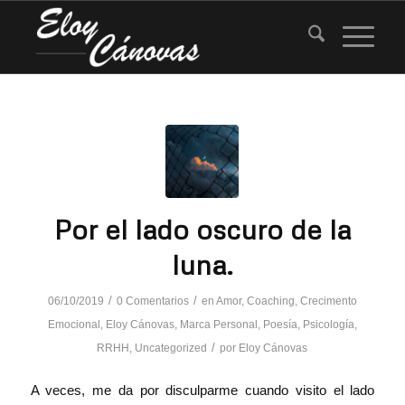
Por el lado oscuro de la
luna.
/
/
06/10/2019
0 Comentarios
en
Amor
,
Coaching
,
Crecimento
Emocional
,
Eloy Cánovas
,
Marca Personal
,
Poesía
,
Psicología
,
/
RRHH
,
Uncategorized
por
Eloy Cánovas
A veces, me da por disculparme cuando visito el lado