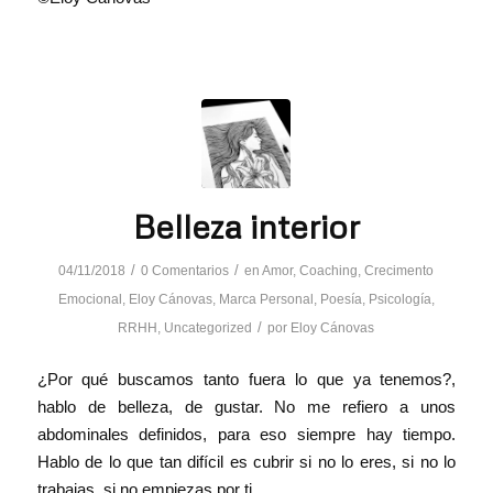
Belleza interior
/
/
04/11/2018
0 Comentarios
en
Amor
,
Coaching
,
Crecimento
Emocional
,
Eloy Cánovas
,
Marca Personal
,
Poesía
,
Psicología
,
/
RRHH
,
Uncategorized
por
Eloy Cánovas
¿Por qué buscamos tanto fuera lo que ya tenemos?,
hablo de belleza, de gustar. No me refiero a unos
abdominales definidos, para eso siempre hay tiempo.
Hablo de lo que tan difícil es cubrir si no lo eres, si no lo
trabajas, si no empiezas por ti.