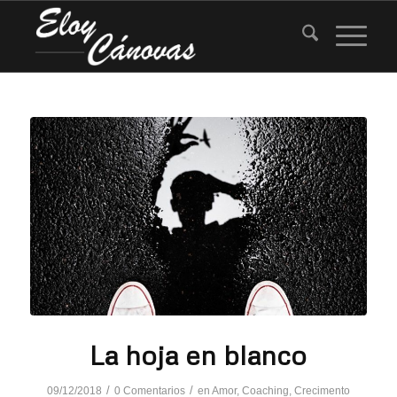
La hoja en blanco
/
/
09/12/2018
0 Comentarios
en
Amor
,
Coaching
,
Crecimento