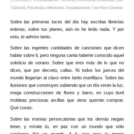
27/07/2025
0 Comentarios
en
Amor
,
Crecimento Emocional
,
Eloy
/
Cánovas
,
Psicología
,
reflexiones
,
Uncategorized
por
Eloy Cánovas
Sobre las primeras luces del día hay escritas librerías
enteras, sobre tus planes, aún no he leído nada. Y por
esto, te admiro tanto.
Sobre las ingentes cantidades de canciones que dicen
hablar sobre ti, pero ninguna canta haberte conocido aquel
solsticio de verano. Sobre que eres más de lo que no
dices, que por decreto, callas. Ni todos los jueces del
mundo llegarían al clavo entre tanto martillazo. Sobre las
ilusiones que construyes sabiendo que un día verán la luz,
mega construcciones de flores y barro, en cuyo buril
moldeas preciosas arcillas que otros querrán comprar.
Qué cosas.
Sobre las manías persecutorias que los demás niegan
tener, y mírate tú, en paz con un mundo que sólo
sostienes (tú) un mundo. A ti, que eres tu propia