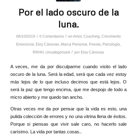
Por el lado oscuro de la
luna.
/
/
06/10/2019
0 Comentarios
en
Amor
,
Coaching
,
Crecimento
Emocional
,
Eloy Cánovas
,
Marca Personal
,
Poesía
,
Psicología
,
/
RRHH
,
Uncategorized
por
Eloy Cánovas
A veces, me da por disculparme cuando visito el lado
oscuro de la luna. Será la edad, será que cada vez estoy
más lejos de lo que incluso decimos que está lejos. O
será la paz que tengo encima, que me despojo de todo a
micro abierto y me quedo tan ancho.
Otras veces me da por pensar que la vida es esto, una
pulida colección de errores y no una vitrina llena de éxitos.
Porque si piensas que vivir sale caro, no hacerlo sale
carísimo. La vida por tantas cosas..