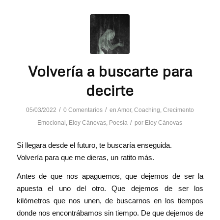
Volvería a buscarte para
decirte
/
/
05/03/2022
0 Comentarios
en
Amor
,
Coaching
,
Crecimento
/
Emocional
,
Eloy Cánovas
,
Poesía
por
Eloy Cánovas
Si llegara desde el futuro, te buscaría enseguida.
Volvería para que me dieras, un ratito más.
Antes de que nos apaguemos, que dejemos de ser la
apuesta el uno del otro. Que dejemos de ser los
kilómetros que nos unen, de buscarnos en los tiempos
donde nos encontrábamos sin tiempo. De que dejemos de