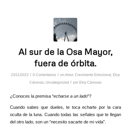
Al sur de la Osa Mayor,
fuera de órbita.
/
/
23/11/2022
0 Comentarios
en
Amor
,
Crecimento Emocional
,
Eloy
/
Cánovas
,
Uncategorized
por
Eloy Cánovas
¿Conoces la premisa “
echarse a un lado
“?
Cuando sabes que dueles, te toca echarte por la cara
oculta de la luna. Cuando todas las señales que te llegan
del otro lado, son un “necesito sacarte de mi vida”.