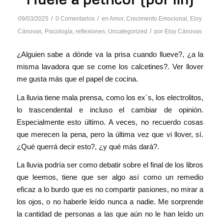
/
/
09/03/2025
0 Comentarios
en
Amor
,
Crecimento Emocional
,
Eloy
/
Cánovas
,
Psicología
,
reflexiones
,
Uncategorized
por
Eloy Cánovas
¿Alguien sabe a dónde va la prisa cuando llueve?, ¿a la
misma lavadora que se come los calcetines?. Ver llover
me gusta más que el papel de cocina.
La lluvia tiene mala prensa, como los ex´s, los electrolitos,
lo trascendental e incluso el cambiar de opinión.
Especialmente esto último. A veces, no recuerdo cosas
que merecen la pena, pero la última vez que vi llover, sí.
¿Qué querrá decir esto?, ¿y qué más dará?.
La lluvia podría ser como debatir sobre el final de los libros
que leemos, tiene que ser algo así como un remedio
eficaz a lo burdo que es no compartir pasiones, no mirar a
los ojos, o no haberle leído nunca a nadie. Me sorprende
la cantidad de personas a las que aún no le han leído un