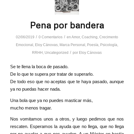
Pena por bandera
/
/
02/06/2019
0 Comentarios
en
Amor
,
Coaching
,
Crecimento
Emocional
,
Eloy Cánovas
,
Marca Personal
,
Poesía
,
Psicología
,
/
RRHH
,
Uncategorized
por
Eloy Cánovas
Se te llena la boca de pasado.
De lo que te supera por tratar de superarlo.
De todo eso que no aceptas que te haya pasado, aunque
ya no puedas hacer nada.
Una bola que ya no puedes masticar más,
mucho menos tragar.
Nos vomitamos unos a otros, y luego pedimos que nos
rescaten. Esperamos la ayuda que no llega, que no llega
por no ayudar a que nos ayuden. A un Máster en hastío