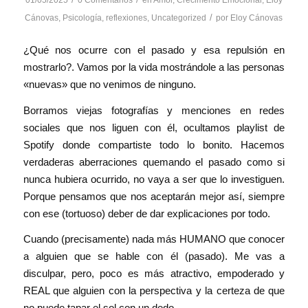
01/05/2025
0 Comentarios
en
Amor
,
Crecimento Emocional
,
Eloy
/
Cánovas
,
Psicología
,
reflexiones
,
Uncategorized
por
Eloy Cánovas
¿Qué nos ocurre con el pasado y esa repulsión en
mostrarlo?. Vamos por la vida mostrándole a las personas
«nuevas» que no venimos de ninguno.
Borramos viejas fotografías y menciones en redes
sociales que nos liguen con él, ocultamos playlist de
Spotify donde compartiste todo lo bonito. Hacemos
verdaderas aberraciones quemando el pasado como si
nunca hubiera ocurrido, no vaya a ser que lo investiguen.
Porque pensamos que nos aceptarán mejor así, siempre
con ese (tortuoso) deber de dar explicaciones por todo.
Cuando (precisamente) nada más HUMANO que conocer
a alguien que se hable con él (pasado). Me vas a
disculpar, pero, poco es más atractivo, empoderado y
REAL que alguien con la perspectiva y la certeza de que
no puede tapar el sol con un dedo.