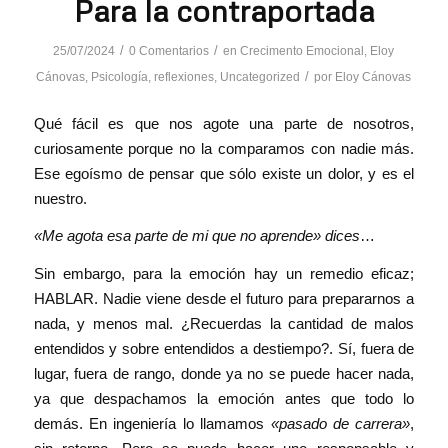
Para la contraportada
/
/
25/07/2024
0 Comentarios
en
Crecimento Emocional
,
Eloy
/
Cánovas
,
Psicología
,
reflexiones
,
Uncategorized
por
Eloy Cánovas
Qué fácil es que nos agote una parte de nosotros,
curiosamente porque no la comparamos con nadie más.
Ese egoísmo de pensar que sólo existe un dolor, y es el
nuestro.
«Me agota esa parte de mi que no aprende» dices
…
Sin embargo, para la emoción hay un remedio eficaz;
HABLAR. Nadie viene desde el futuro para prepararnos a
nada, y menos mal. ¿Recuerdas la cantidad de malos
entendidos y sobre entendidos a destiempo?. Sí, fuera de
lugar, fuera de rango, donde ya no se puede hacer nada,
ya que despachamos la emoción antes que todo lo
demás. En ingeniería lo llamamos
«pasado de carrera»
,