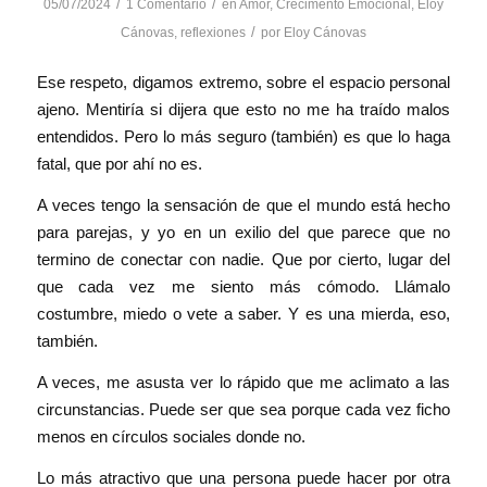
/
/
05/07/2024
1 Comentario
en
Amor
,
Crecimento Emocional
,
Eloy
/
Cánovas
,
reflexiones
por
Eloy Cánovas
Ese respeto, digamos extremo, sobre el espacio personal
ajeno. Mentiría si dijera que esto no me ha traído malos
entendidos. Pero lo más seguro (también) es que lo haga
fatal, que por ahí no es.
A veces tengo la sensación de que el mundo está hecho
para parejas, y yo en un exilio del que parece que no
termino de conectar con nadie. Que por cierto, lugar del
que cada vez me siento más cómodo. Llámalo
costumbre, miedo o vete a saber. Y es una mierda, eso,
también.
A veces, me asusta ver lo rápido que me aclimato a las
circunstancias. Puede ser que sea porque cada vez ficho
menos en círculos sociales donde no.
Lo más atractivo que una persona puede hacer por otra