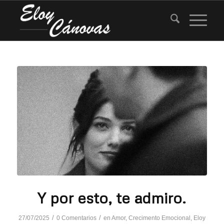
Y por esto, te admiro.
/
/
27/07/2025
0 Comentarios
en
Amor
,
Crecimento Emocional
,
Eloy