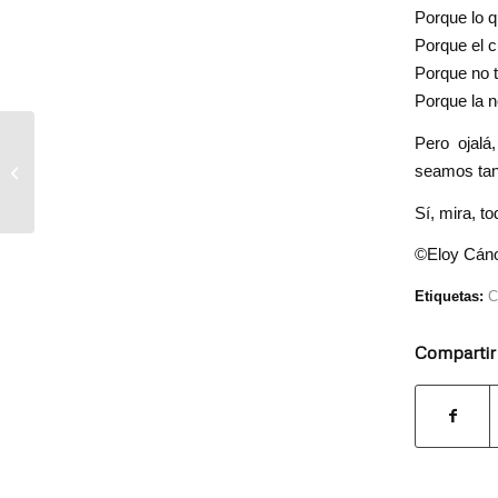
Porque lo q
Porque el c
Porque no t
Porque la n
Pero ojalá
seamos tan
Qué-da-te
Sí, mira, t
©
Eloy Cán
Etiquetas:
C
Compartir