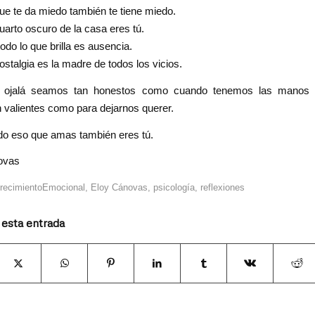
ue te da miedo también te tiene miedo.
uarto oscuro de la casa eres tú.
odo lo que brilla es ausencia.
ostalgia es la madre de todos los vicios.
, ojalá seamos tan honestos como cuando tenemos las manos f
 valientes como para dejarnos querer.
odo eso que amas también eres tú.
ovas
recimientoEmocional
,
Eloy Cánovas
,
psicología
,
reflexiones
 esta entrada