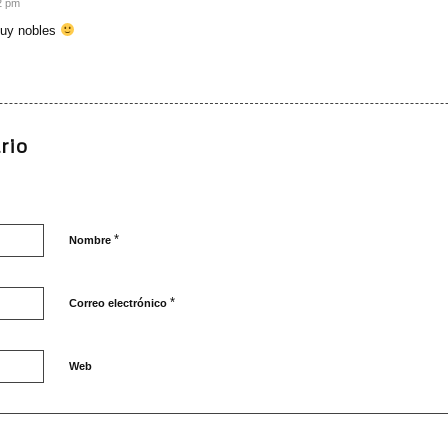
2 pm
uy nobles
rio
*
Nombre
*
Correo electrónico
Web