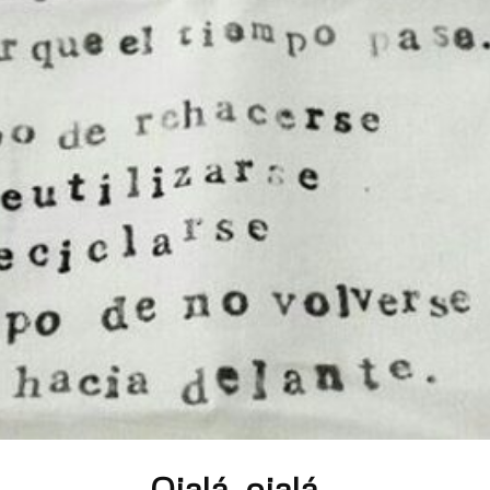
Ojalá, ojalá…