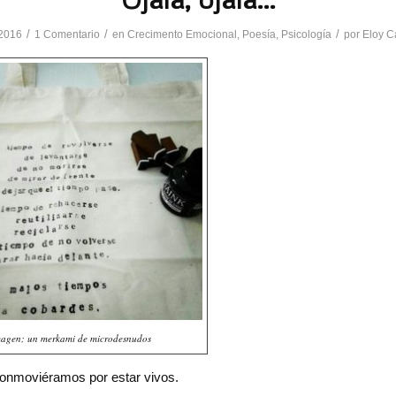
/
/
/
2016
1 Comentario
en
Crecimento Emocional
,
Poesía
,
Psicología
por
Eloy C
agen; un merkami de microdesnudos
conmoviéramos por estar vivos.