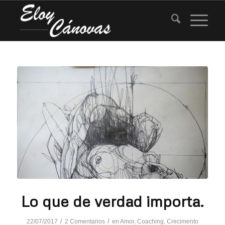
Lo que de verdad importa.
/
/
22/07/2017
2 Comentarios
en
Amor
,
Coaching
,
Crecimento