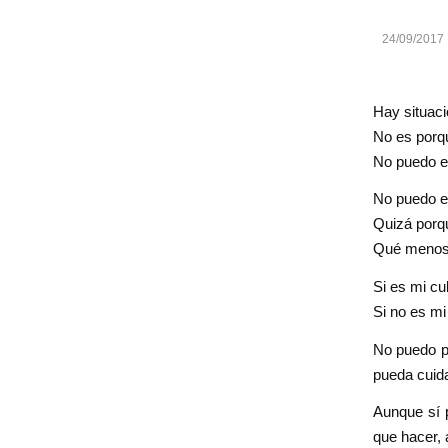
24/09/2017
Hay situaci
No es porqu
No puedo ev
No puedo ev
Quizá porq
Qué menos 
Si es mi cu
Si no es mi
No puedo p
pueda cuid
Aunque sí p
que hacer,