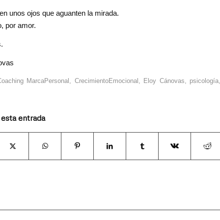
n unos ojos que aguanten la mirada.
o, por amor.
.
ovas
Coaching MarcaPersonal
,
CrecimientoEmocional
,
Eloy Cánovas
,
psicología
 esta entrada