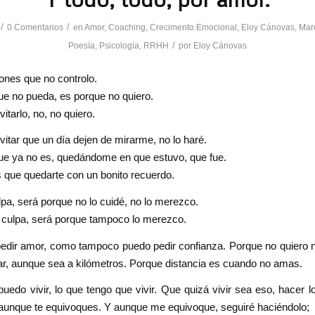
/
/
0 Comentarios
en
Amor
,
Coaching
,
Crecimento Emocional
,
Eloy Cánovas
,
Mar
/
Poesía
,
Psicología
,
RRHH
por
Eloy Cánovas
ones que no controlo.
e no pueda, es porque no quiero.
itarlo, no, no quiero.
itar que un día dejen de mirarme, no lo haré.
ue ya no es, quedándome en que estuvo, que fue.
que quedarte con un bonito recuerdo.
lpa, será porque no lo cuidé, no lo merezco.
 culpa, será porque tampoco lo merezco.
edir amor, como tampoco puedo pedir confianza. Porque no quiero 
ar, aunque sea a kilómetros. Porque distancia es cuando no amas.
uedo vivir, lo que tengo que vivir. Que quizá vivir sea eso, hacer l
 aunque te equivoques. Y aunque me equivoque, seguiré haciéndolo;