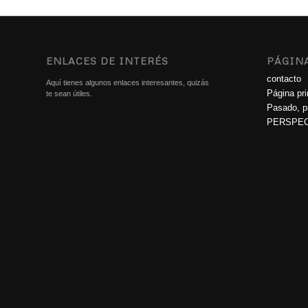
ENLACES DE INTERÉS
PÁGIN
contacto
Aquí tienes algunos enlaces interesantes, quizás
Página pri
te sean útiles.
Pasado, pr
PERSPEC