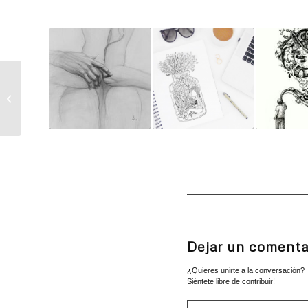
Un bonito recuerdo
Dejar un comenta
¿Quieres unirte a la conversación?
Siéntete libre de contribuir!