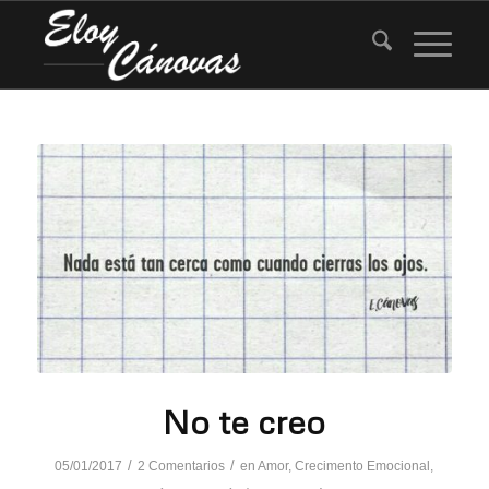
dice:
No te creo
/
/
05/01/2017
2 Comentarios
en
Amor
,
Crecimento Emocional
,