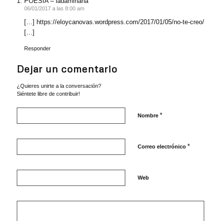
POESIA – ladaminana
06/01/2017 a las 8:00 am
[…]
https://eloycanovas.wordpress.com/2017/01/05/no-te-creo/
[…]
Responder
Dejar un comentario
¿Quieres unirte a la conversación?
Siéntete libre de contribuir!
*
Nombre
*
Correo electrónico
Web