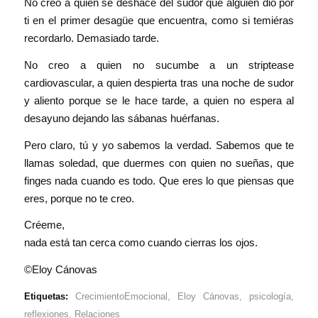
No creo a quien se deshace del sudor que alguien dió por
ti en el primer desagüe que encuentra, como si temiéras
recordarlo. Demasiado tarde.
No creo a quien no sucumbe a un striptease
cardiovascular, a quien despierta tras una noche de sudor
y aliento porque se le hace tarde, a quien no espera al
desayuno dejando las sábanas huérfanas.
Pero claro, tú y yo sabemos la verdad. Sabemos que te
llamas soledad, que duermes con quien no sueñas, que
finges nada cuando es todo. Que eres lo que piensas que
eres, porque no te creo.
Créeme,
nada está tan cerca como cuando cierras los ojos.
©
Eloy Cánovas
Etiquetas:
CrecimientoEmocional
,
Eloy Cánovas
,
psicología
,
reflexiones
,
Relaciones