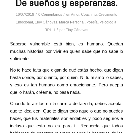
De sueños y esperanzas.
/
/
16/07/2018
0 Comentarios
en
Amor
,
Coaching
,
Crecimento
Emocional
,
Eloy Cánovas
,
Marca Personal
,
Poesía
,
Psicología
,
/
RRHH
por
Eloy Cánovas
Saberse vulnerable está bien, es humano. Quedan
muchas historias por vivir en quien sabe que no sabe lo
suficiente.
No te hace falta que digan de qué estás hecho, que digan
hasta dónde, por cuánto, por quién. Ni tú mismo lo sabes,
y eso es tan humano como emocionante. Pero acepta
que lo harán, créeme, no pasa nada.
Cuando te alistas en la carrera de la vida, debes aceptar
que te idealicen. Que te digan todo aquello que no puedes
hacer, que tus materiales son endebles y poco s
eguros e
incluso que esto no es para ti. Recuerda que todos