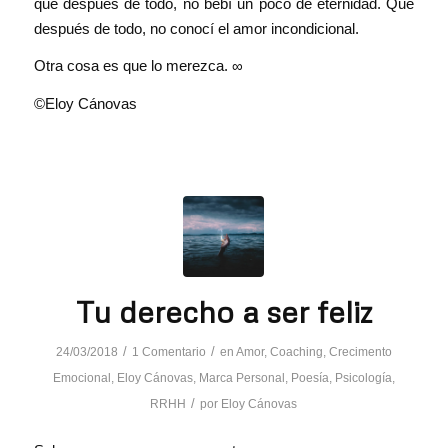
que después de todo, no bebí un poco de eternidad. Que
después de todo, no conocí el amor incondicional.
Otra cosa es que lo merezca. ∞
©Eloy Cánovas
Tu derecho a ser feliz
/
/
24/03/2018
1 Comentario
en
Amor
,
Coaching
,
Crecimento
Emocional
,
Eloy Cánovas
,
Marca Personal
,
Poesía
,
Psicología
,
/
RRHH
por
Eloy Cánovas