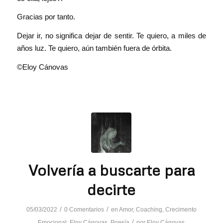
Gracias por tanto.
Dejar ir, no significa dejar de sentir. Te quiero, a miles de
años luz. Te quiero, aún también fuera de órbita.
©Eloy Cánovas
Volvería a buscarte para
decirte
/
/
05/03/2022
0 Comentarios
en
Amor
,
Coaching
,
Crecimento
/
Emocional
,
Eloy Cánovas
,
Poesía
por
Eloy Cánovas