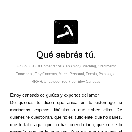
Qué sabrás tú.
/
/
08/05/2018
0 Comentarios
en
Amor
,
Coaching
,
Crecimento
Emocional
,
Eloy Cánovas
,
Marca Personal
,
Poesía
,
Psicología
,
/
RRHH
,
Uncategorized
por
Eloy Cánovas
Estoy cansado de gurúes y expertos del amor.
De quienes te dicen qué anida en tu estómago, si
mariposas, espinas, libélulas o qué saben ellos. De
quienes te cuestionan, que no es suficiente, que no sabes,
que te faltó aquí, que no has querido bien, que no se lo
merecía, que no la mereces. Que no, que no sabes ni