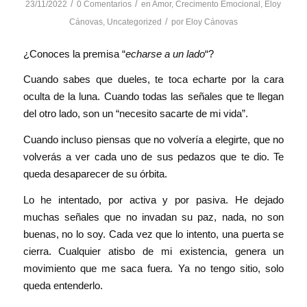
/
/
23/11/2022
0 Comentarios
en
Amor
,
Crecimento Emocional
,
Eloy
/
Cánovas
,
Uncategorized
por
Eloy Cánovas
¿Conoces la premisa “
echarse a un lado
“?
Cuando sabes que dueles, te toca echarte por la cara
oculta de la luna. Cuando todas las señales que te llegan
del otro lado, son un “necesito sacarte de mi vida”.
Cuando incluso piensas que no volvería a elegirte, que no
volverás a ver cada uno de sus pedazos que te dio. Te
queda desaparecer de su órbita.
Lo he intentado, por activa y por pasiva. He dejado
muchas señales que no invadan su paz, nada, no son
buenas, no lo soy. Cada vez que lo intento, una puerta se
cierra. Cualquier atisbo de mi existencia, genera un
movimiento que me saca fuera. Ya no tengo sitio, solo
queda entenderlo.