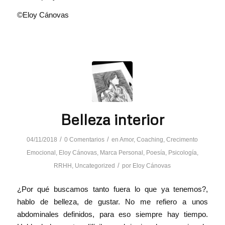
©Eloy Cánovas
Belleza interior
/
/
04/11/2018
0 Comentarios
en
Amor
,
Coaching
,
Crecimento
Emocional
,
Eloy Cánovas
,
Marca Personal
,
Poesía
,
Psicología
,
/
RRHH
,
Uncategorized
por
Eloy Cánovas
¿Por qué buscamos tanto fuera lo que ya tenemos?,
hablo de belleza, de gustar. No me refiero a unos
abdominales definidos, para eso siempre hay tiempo.