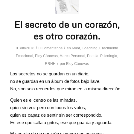
El secreto de un corazón,
es otro corazón.
/
/
01/08/2018
0 Comentarios
en
Amor
,
Coaching
,
Crecimento
Emocional
,
Eloy Cánovas
,
Marca Personal
,
Poesía
,
Psicología
,
/
RRHH
por
Eloy Cánovas
Los secretos no se guardan en un diario,
no se guardan en un álbum de fotos bajo llave.
No, son solo recuerdos que miran en la misma dirección.
Quien es el centro de las miradas,
quien sin voz pero con todos los votos,
quien es capaz de sentir sin ser correspondido.
Es ese que calla a gritos, ese que guarda y aguarda.
El secreto de un corazón siempre son personas,