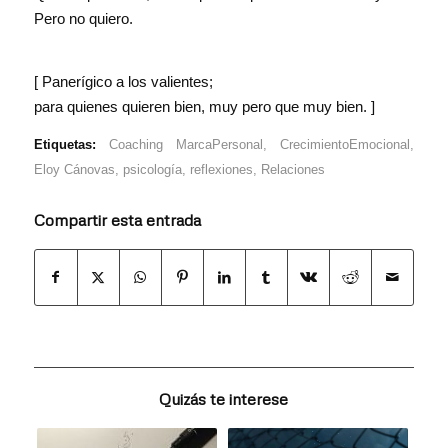
Pero no quiero.
[ Panerígico a los valientes;
para quienes quieren bien, muy pero que muy bien. ]
Etiquetas:
Coaching MarcaPersonal
,
CrecimientoEmocional
,
Eloy Cánovas
,
psicología
,
reflexiones
,
Relaciones
Compartir esta entrada
Quizás te interese