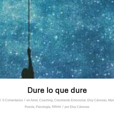
Dure lo que dure
/
/
0 Comentarios
en
Amor
,
Coaching
,
Crecimento Emocional
,
Eloy Cánovas
,
Mar
/
Poesía
,
Psicología
,
RRHH
por
Eloy Cánovas