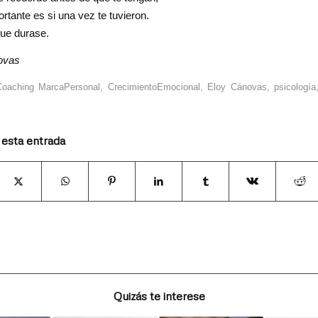
rtante es si una vez te tuvieron.
que durase.
ovas
Coaching MarcaPersonal
,
CrecimientoEmocional
,
Eloy Cánovas
,
psicología
 esta entrada
Quizás te interese