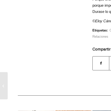
porque impo
Durase lo 
©Eloy Cán
Etiquetas:
Relaciones
Compartir
Sin tu permiso