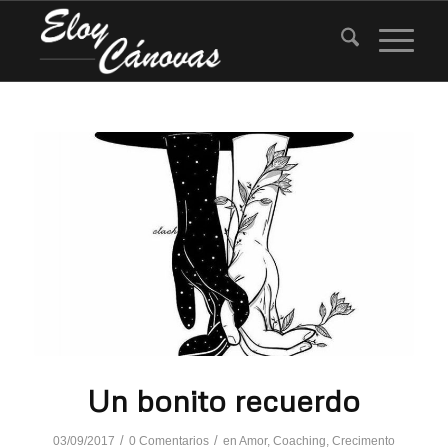
Un bonito recuerdo
/
/
03/09/2017
0 Comentarios
en
Amor
,
Coaching
,
Crecimento