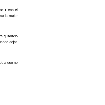
de ir con el
mo la mejor
a quitártelo
uando dejas
edo a que no