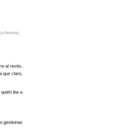
ca Personal
,
no al revés.
a que claro,
 quién iba a
o gestionas