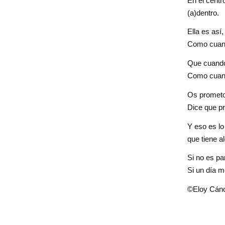
En el centr
(a)dentro.
Ella es así
Como cuand
Que cuando 
Como cuando
Os prometo 
Dice que pre
Y eso es lo
que tiene a
Si no es pa
Si un día m
©
Eloy Cán