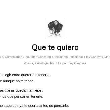
Que te quiero
/
/
0 Comentarios
en
Amor
,
Coaching
,
Crecimento Emocional
,
Eloy Cánovas
,
Mar
/
Poesía
,
Psicología
,
RRHH
por
Eloy Cánovas
 elegir entre quererte o tenerte,
rte aunque no te tenga.
as cosas quedan tan lejos,
nos que pensar en tenerte.
o sabe que ya te quería antes de pensarlo.