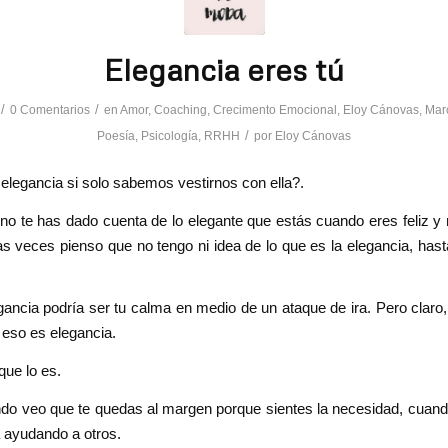
Elegancia eres tú
/
/
0 Comentarios
en
Amor
,
Coaching
,
Crecimento Emocional
,
Eloy Cánovas
,
Mar
/
Poesía
,
Psicología
,
RRHH
por
Eloy Cánovas
elegancia si solo sabemos vestirnos con ella?.
no te has dado cuenta de lo elegante que estás cuando eres feliz y 
veces pienso que no tengo ni idea de lo que es la elegancia, hast
ancia podría ser tu calma en medio de un ataque de ira. Pero claro,
 eso es elegancia.
que lo es.
o veo que te quedas al margen porque sientes la necesidad, cuand
 ayudando a otros.