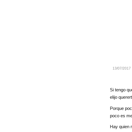
13/07/2017
Si tengo que
elijo quere
Porque poc
poco es me
Hay quien n