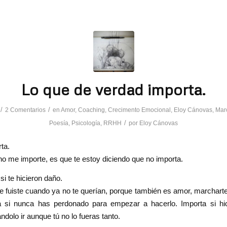
Lo que de verdad importa.
/
/
2 Comentarios
en
Amor
,
Coaching
,
Crecimento Emocional
,
Eloy Cánovas
,
Mar
/
Poesía
,
Psicología
,
RRHH
por
Eloy Cánovas
ta.
o me importe, es que te estoy diciendo que no importa.
si te hicieron daño.
te fuiste cuando ya no te querían, porque también es amor, marchar
a si nunca has perdonado para empezar a hacerlo. Importa si hici
ndolo ir aunque tú no lo fueras tanto.