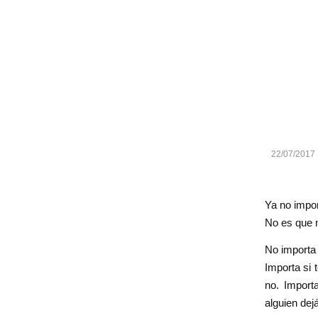
22/07/2017
Ya no impor
No es que n
No importa 
Importa si 
no. Import
alguien dejá