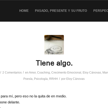
HOME
PASADO, PRESENTE Y SU FRUTO
PERSPEC
Tiene algo.
/
/
2 Comentarios
en
Amor
,
Coaching
,
Crecimento Emocional
,
Eloy Cánovas
,
Mar
/
Poesía
,
Psicología
,
RRHH
por
Eloy Cánovas
 para mí, pero eso no la quita de en medio.
pone delante.