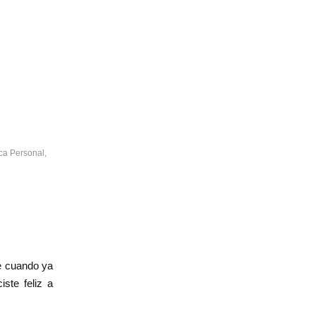
ca Personal
,
te cuando ya
ste feliz a